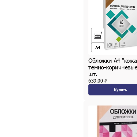
A4
Обложки А4 "кожа
темно-коричневые
шт.
639.00
Купить