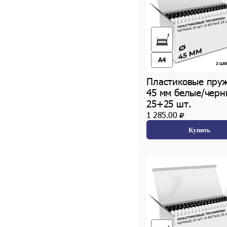
A4
Пластиковые пру
45 мм белые/черн
25+25 шт.
1 285.00
Купить