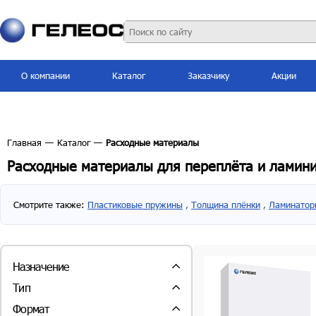
О компании
Каталог
Заказчику
Акции
Главная
—
Каталог
—
Расходные материалы
Расходные материалы для переплёта и ламин
Смотрите также:
Пластиковые пружины
,
Толщина плёнки
,
Ламинатор
Назначение
-для ламинирования (
89
шт.)
Тип
-для переплета (
91
шт.)
Пружины пластиковые (
42
шт.)
Формат
-для резаков (
1
шт.)