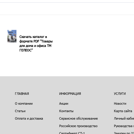
Скачать каталог в
формате PDF "Товары
для дома и офиса ТМ
ГЕЛЕОС"
ГЛАВНАЯ
ИНФОРМАЦИЯ
УСЛУГИ
О компании
Акции
Новости
Статьи
Контакты
Карта сайта
Оплата и доставка
Сервисное обслуживание
Личный каби
Российское производство
Руководства 
Сертификат СТ-1
Закупки по 2