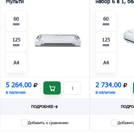
Мульти
набор 6 в 1, б
60
60
мкм
мкм
125
125
мкм
мкм
A4
A4
5 264.00
2 734.00
в наличии
в наличии
ПОДРОБНЕЕ
ПОДРО
Добавить к сравнению
Добавить