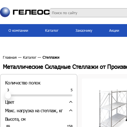
О компании
Каталог
Заказчику
Акции
Главная
—
Каталог
—
Стеллажи
Металлические Складные Стеллажи от Произво
Количество полок
5
3
Цвет
Макс. нагрузка на стеллаж, кг
45 (
2
шт.)
Высота, см
60 (
2
шт.)
158
89