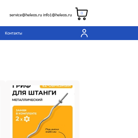
0
service@heleos.ru
info1@heleos.ru
Контакты