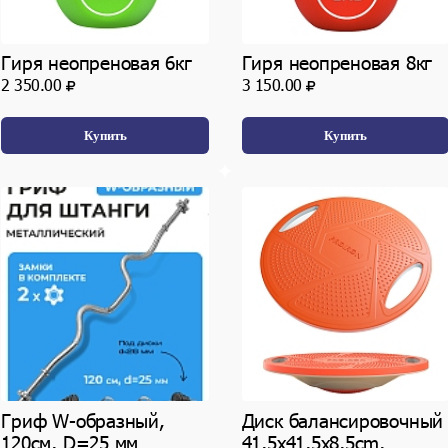
Гиря неопреновая 6кг
Гиря неопреновая 8кг
2 350.00
3 150.00
Купить
Купить
Гриф W-образный,
Диск балансировочный
120см, D=25 мм
41,5х41,5х8,5cm,