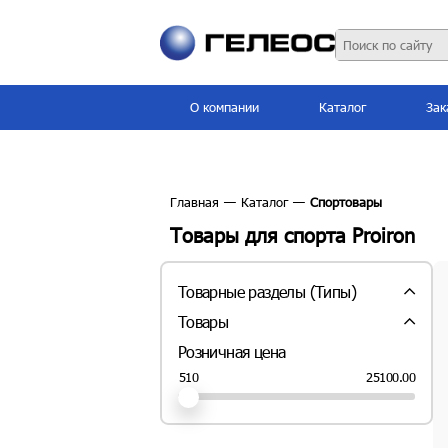
О компании
Каталог
Зак
Главная
—
Каталог
—
Спортовары
Товары для спорта Proiron
Товарные разделы (Типы)
Балансировочные диски (
2
шт.)
Товары
Гантели (
28
шт.)
Розничная цена
Гири (
11
шт.)
Грифы для штанги и гантелей (
3
шт.)
25100.00
510
Диски для штанги и гантелей (блины)
(
4
шт.)
Коврики и маты (
22
шт.)