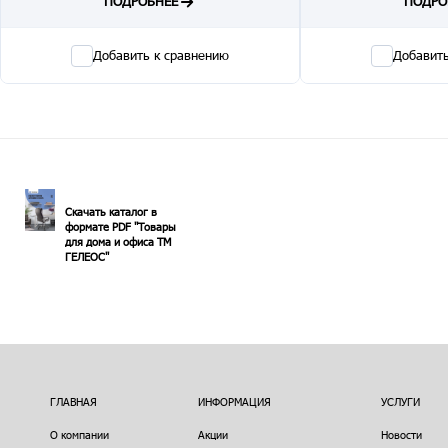
ПОДРОБНЕЕ
ПОДРО
Добавить к сравнению
Добавить
Скачать каталог в
формате PDF "Товары
для дома и офиса ТМ
ГЕЛЕОС"
ГЛАВНАЯ
ИНФОРМАЦИЯ
УСЛУГИ
О компании
Акции
Новости