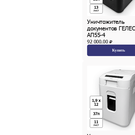
13
лист
Уничтожитель
документов ГЕЛЕ
АП55-4
92 000.00
Купить
1,9 x
12
37л
11
лист