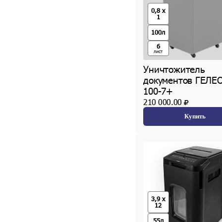
0,8 x
1
100л
6
лист
Уничтожитель
документов ГЕЛЕ
100-7+
210 000.00
Купить
3,9 x
12
55л