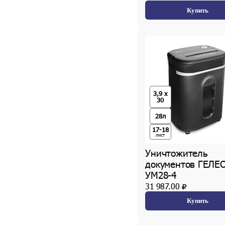
Купить
3,9 x
30
28л
17-18
лист
Уничтожитель
документов ГЕЛЕ
УМ28-4
31 987.00
Купить