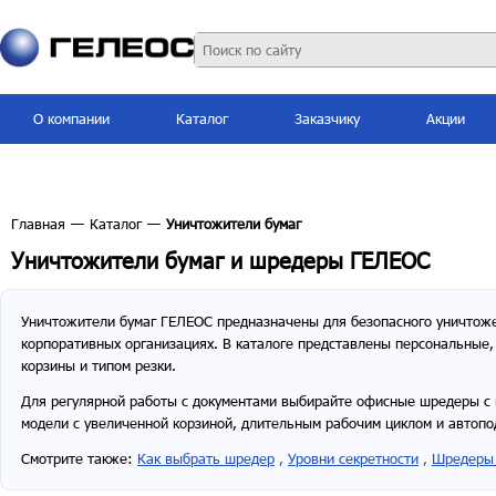
О компании
Каталог
Заказчику
Акции
Главная
—
Каталог
—
Уничтожители бумаг
Уничтожители бумаг и шредеры ГЕЛЕОС
Уничтожители бумаг ГЕЛЕОС предназначены для безопасного уничтожен
корпоративных организациях. В каталоге представлены персональные,
корзины и типом резки.
Для регулярной работы с документами выбирайте офисные шредеры с п
модели с увеличенной корзиной, длительным рабочим циклом и автопо
Смотрите также:
Как выбрать шредер
,
Уровни секретности
,
Шредеры 