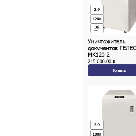
3.9
120л
36
лист
Уничтожитель
документов ГЕЛЕ
МК120-2
215 000.00
Купить
3.9
100л