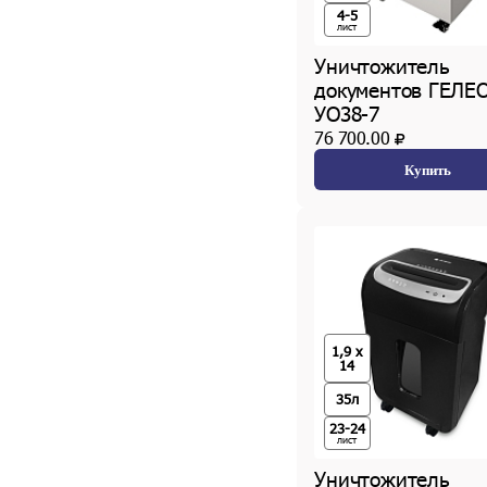
4-5
лист
Уничтожитель
документов ГЕЛЕ
УО38-7
76 700.00
Купить
1,9 x
14
35л
23-24
лист
Уничтожитель