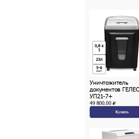
0,8 x
1
23л
5-6
лист
Уничтожитель
документов ГЕЛЕ
УП21-7+
49 800.00
Купить