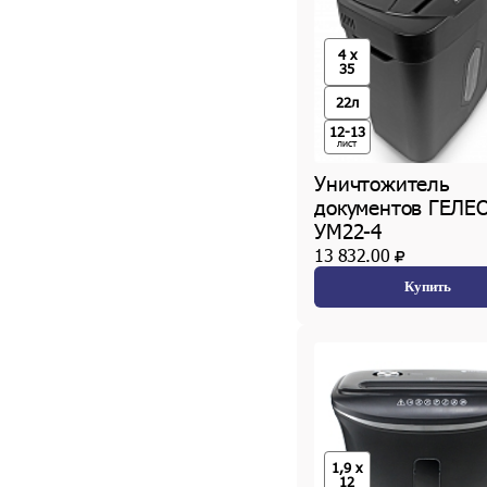
4 x
35
22л
12-13
лист
Уничтожитель
документов ГЕЛЕ
УМ22-4
13 832.00
Купить
1,9 х
12