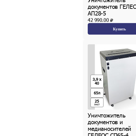
документов ГЕЛЕ
АП28-5
42 990.00
Купить
3,9 x
40
65л
25
лист
Уничтожитель
документов и
медианосителей
ГЕЛЕОС СП65-4