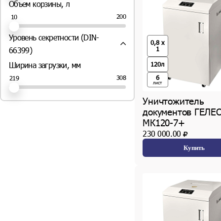
Объем корзины, л
200
10
Уровень секретности (DIN-
0,8 x
1
66399)
P-2 (
14
шт.)
120л
Ширина загрузки, мм
P-4 (
35
шт.)
6
308
219
P-5 (
27
шт.)
лист
P-7 (
20
шт.)
Уничтожитель
документов ГЕЛЕ
МК120-7+
230 000.00
Купить