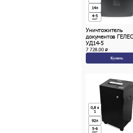
14л
4-5
лист
Уничтожитель
документов ГЕЛЕ
УД14-5
7 728.00
Купить
0,8 x
1
92л
5-6
лист