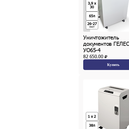
3,9 x
30
65л
26-27
лист
Уничтожитель
документов ГЕЛЕ
УО65-4
82 650.00
Купить
1 x 2
38л