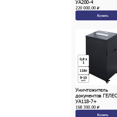
УА200-4
220 000.00
Купить
0,8 x
1
118л
9-10
лист
Уничтожитель
документов ГЕЛЕ
УА118-7+
168 300.00
Купить