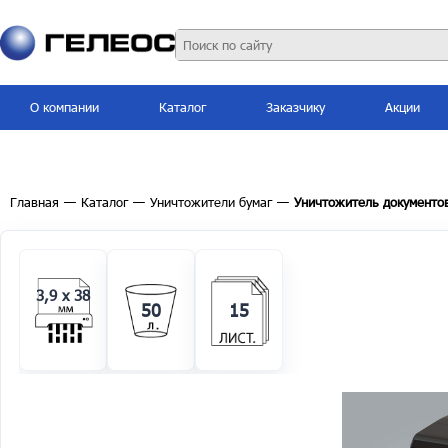
О компании
Каталог
Заказчику
Акции
Главная
—
Каталог
—
Уничтожители бумаг
—
Уничтожитель документо
3,9 x 38
50
15