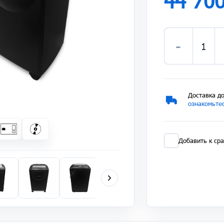
44 70
-
Доставка до
ознакомьтес
Добавить к ср