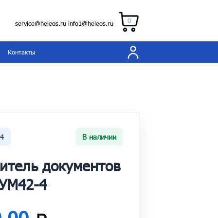
0
service@heleos.ru
info1@heleos.ru
Контакты
-4
В наличии
итель документов
УМ42-4