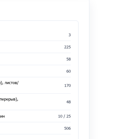
3
225
58
60
), листов/
170
-перерыв),
48
мин
10 / 25
506