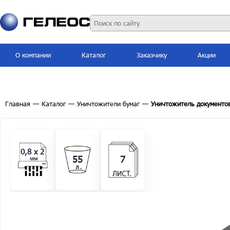
О компании
Каталог
Заказчику
Акции
Главная
—
Каталог
—
Уничтожители бумаг
—
Уничтожитель документов
0,8 x 2
55
7