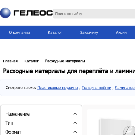
О компании
Каталог
Заказчику
Акции
Главная
—
Каталог
—
Расходные материалы
Расходные материалы для переплёта и ламин
Смотрите также:
Пластиковые пружины
,
Толщина плёнки
,
Ламинатор
Назначение
-для ламинирования (
89
шт.)
Тип
-для переплета (
91
шт.)
Пружины пластиковые (
42
шт.)
Формат
-для резаков (
1
шт.)