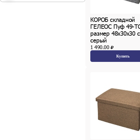
темно-коричневый (
1
шт.)
черный (
2
шт.)
КОРОБ складной
ГЕЛЕОС Пуф 49-ТС
размер 48х30х30 с
серый
1 490.00
Купить