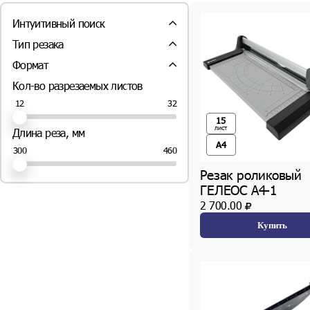
Интуитивный поиск
дешевый (
1
шт.)
Тип резака
компактный (
1
шт.)
Сабельный (
5
шт.)
Формат
легкий (
1
шт.)
Роликовый (
2
шт.)
современный дизайн (
1
шт.)
A4 (
6
шт.)
Кол-во разрезаемых листов
A3 (
1
шт.)
32
12
15
лист
Длина реза, мм
A4
460
300
Резак роликовый
ГЕЛЕОС A4-1
2 700.00
Купить