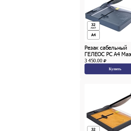
32
лист
A4
Резак сабельный
ГЕЛЕОС РС A4 Маэ
3 450.00
Купить
32