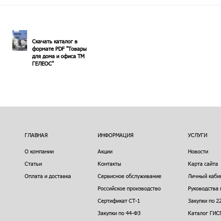
Мат спортивный
244х91х5 см, 4
сложения, черны
8 400.00
Купить