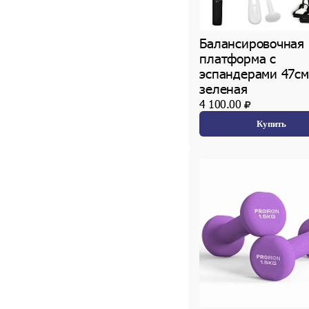
Массаж (
4
шт.)
Мячи (
3
шт.)
Скамьи силовые (
1
шт.)
Балансировочная
Стойки для гантелей (
2
шт.)
Фитнес (
21
шт.)
платформа с
эспандерами 47см
зеленая
4 100.00
Купить