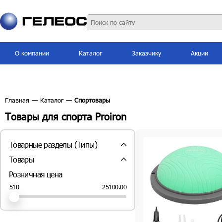
О компании
Каталог
Заказчику
Акции
Главная
—
Каталог
—
Спортовары
Товары для спорта Proiron
Товарные разделы (Типы)
Балансировочные диски (
2
шт.)
Товары
Гантели (
28
шт.)
Розничная цена
Гири (
11
шт.)
Грифы для штанги и гантелей (
3
шт.)
25100.00
510
Диски для штанги и гантелей (блины)
(
4
шт.)
Коврики и маты (
22
шт.)